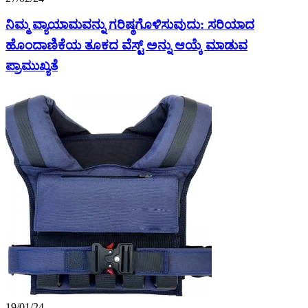
ನಿಮ್ಮ ವ್ಯಾಯಾಮವನ್ನು ಗರಿಷ್ಠಗೊಳಿಸುವುದು: ಸರಿಯಾದ
ಹೊಂದಾಣಿಕೆಯ ತೂಕದ ವೆಸ್ಟ್ ಅನ್ನು ಆಯ್ಕೆ ಮಾಡುವ
ಪ್ರಾಮುಖ್ಯತೆ
19/01/24