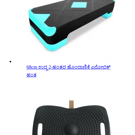
68cm ಉದ್ದ 2-ಹಂತದ ಹೊಂದಾಣಿಕೆ ಏರೋಬಿಕ್
ಹಂತ