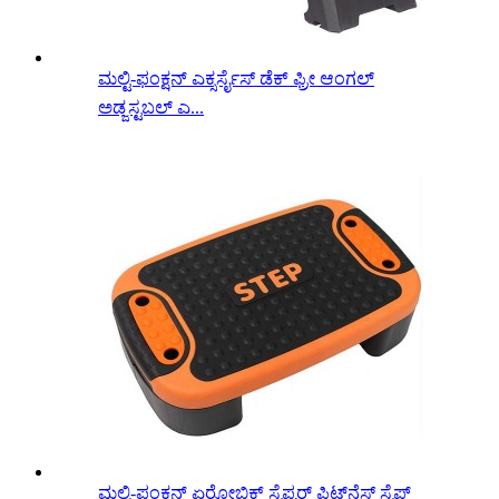
ಮಲ್ಟಿ-ಫಂಕ್ಷನ್ ಎಕ್ಸರ್ಸೈಸ್ ಡೆಕ್ ಫ್ರೀ ಆಂಗಲ್
ಅಡ್ಜಸ್ಟಬಲ್ ಎ...
ಮಲ್ಟಿ-ಫಂಕ್ಷನ್ ಏರೋಬಿಕ್ ಸ್ಟೆಪ್ಪರ್ ಫಿಟ್‌ನೆಸ್ ಸ್ಟೆಪ್