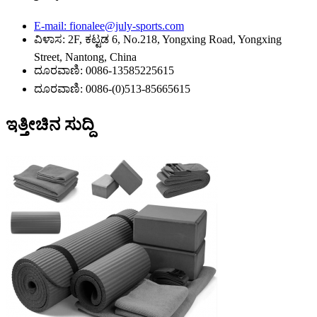
E-mail: fionalee@july-sports.com
ವಿಳಾಸ: 2F, ಕಟ್ಟಡ 6, No.218, Yongxing Road, Yongxing
Street, Nantong, China
ದೂರವಾಣಿ: 0086-13585225615
ದೂರವಾಣಿ: 0086-(0)513-85665615
ಇತ್ತೀಚಿನ ಸುದ್ದಿ