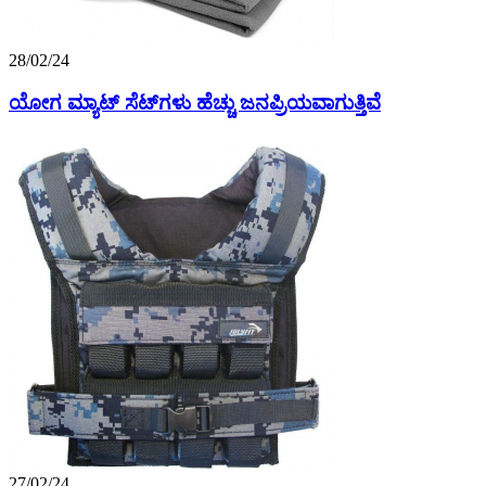
28/02/24
ಯೋಗ ಮ್ಯಾಟ್ ಸೆಟ್‌ಗಳು ಹೆಚ್ಚು ಜನಪ್ರಿಯವಾಗುತ್ತಿವೆ
27/02/24