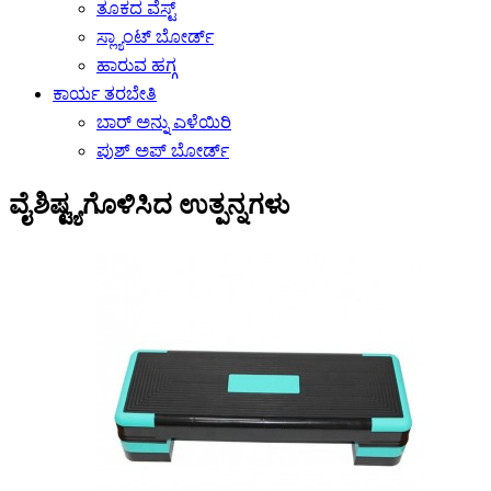
ತೂಕದ ವೆಸ್ಟ್
ಸ್ಲ್ಯಾಂಟ್ ಬೋರ್ಡ್
ಹಾರುವ ಹಗ್ಗ
ಕಾರ್ಯ ತರಬೇತಿ
ಬಾರ್ ಅನ್ನು ಎಳೆಯಿರಿ
ಪುಶ್ ಅಪ್ ಬೋರ್ಡ್
ವೈಶಿಷ್ಟ್ಯಗೊಳಿಸಿದ ಉತ್ಪನ್ನಗಳು