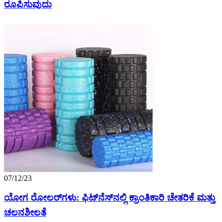
ರೂಪಿಸುವುದು
07/12/23
ಯೋಗ ರೋಲರ್‌ಗಳು: ಫಿಟ್‌ನೆಸ್‌ನಲ್ಲಿ ಕ್ರಾಂತಿಕಾರಿ ಚೇತರಿಕೆ ಮತ್ತು
ಚಲನಶೀಲತೆ