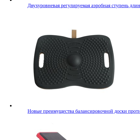
Двухуровневая регулируемая аэробная ступень длин
Новые преимущества балансировочной доски проти