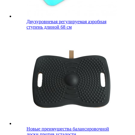
Двухуровневая регулируемая аэробная
ступень длиной 68 см
Новые преимущества балансировочной
доски против усталости