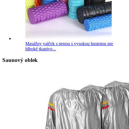
Masážny valček s penou s vysokou hustotou pre
hlboké tkanivo...
Saunový oblek