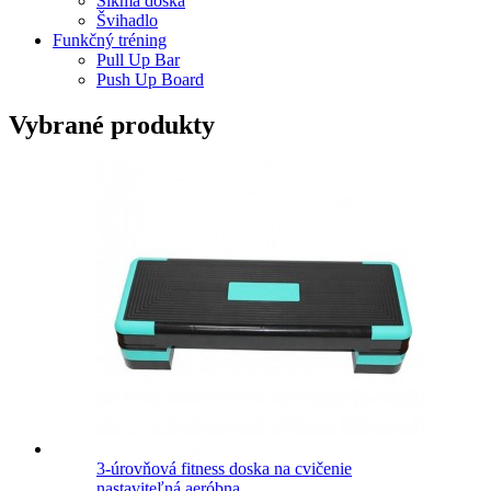
Šikmá doska
Švihadlo
Funkčný tréning
Pull Up Bar
Push Up Board
Vybrané produkty
3-úrovňová fitness doska na cvičenie
nastaviteľná aeróbna...