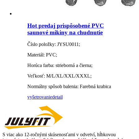
Hot predaj prispôsobené PVC
saunové mikiny na chudnutie
Číslo položky: JYSU0011;
Materiál: PVC;
Horúca farba: strieborná a čierna;
Veľkosť: M/L/XL/XXL/XXXL;
Normálny spôsob balenia: Farebná krabica
vyšetrovanie
detail
S viac ako 12-ročnými skúsenosťami v odvetví, hĺbkovou