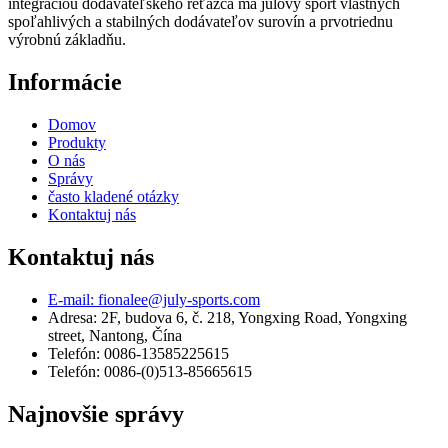
integráciou dodávateľského reťazca má júlový šport vlastných
spoľahlivých a stabilných dodávateľov surovín a prvotriednu
výrobnú základňu.
Informácie
Domov
Produkty
O nás
Správy
často kladené otázky
Kontaktuj nás
Kontaktuj nás
E-mail: fionalee@july-sports.com
Adresa: 2F, budova 6, č. 218, Yongxing Road, Yongxing
street, Nantong, Čína
Telefón: 0086-13585225615
Telefón: 0086-(0)513-85665615
Najnovšie správy