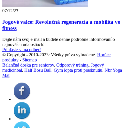
07/12/23
Jogové valce: Revolučná regenerácia a mobilita vo
fitness
Dajte nám svoj e-mail a budete denne podrobne informovaní o
najnovších udalostiach!
Prihláste sa na odber!
© Copyright - 2010-2023: Všetky práva vyhradené.
Horúce
produkty
-
Sitemap
Balančná doska pre seniorov
,
Odporový tréning
,
Jogový
medicinbal
,
Half Bosu Ball
,
Gym lopta proti prasknutiu
,
Nbr Yoga
Mat
,