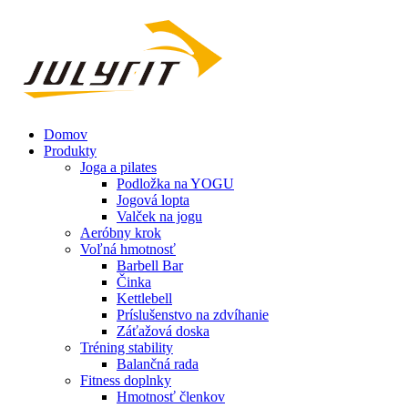
Domov
Produkty
Joga a pilates
Podložka na YOGU
Jogová lopta
Valček na jogu
Aeróbny krok
Voľná ​​hmotnosť
Barbell Bar
Činka
Kettlebell
Príslušenstvo na zdvíhanie
Záťažová doska
Tréning stability
Balančná rada
Fitness doplnky
Hmotnosť členkov