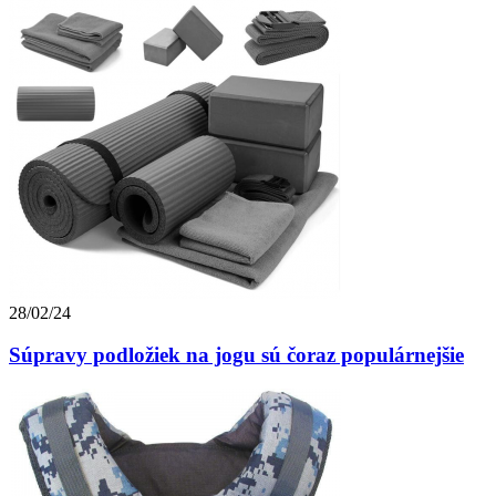
28/02/24
Súpravy podložiek na jogu sú čoraz populárnejšie