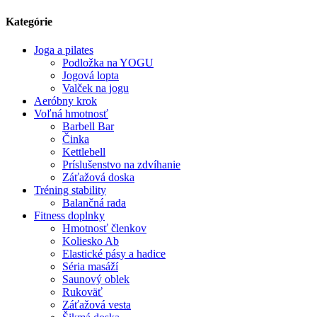
Kategórie
Joga a pilates
Podložka na YOGU
Jogová lopta
Valček na jogu
Aeróbny krok
Voľná ​​hmotnosť
Barbell Bar
Činka
Kettlebell
Príslušenstvo na zdvíhanie
Záťažová doska
Tréning stability
Balančná rada
Fitness doplnky
Hmotnosť členkov
Koliesko Ab
Elastické pásy a hadice
Séria masáží
Saunový oblek
Rukoväť
Záťažová vesta