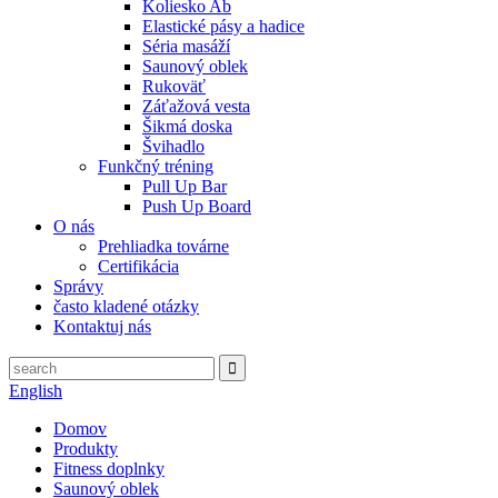
Koliesko Ab
Elastické pásy a hadice
Séria masáží
Saunový oblek
Rukoväť
Záťažová vesta
Šikmá doska
Švihadlo
Funkčný tréning
Pull Up Bar
Push Up Board
O nás
Prehliadka továrne
Certifikácia
Správy
často kladené otázky
Kontaktuj nás
English
Domov
Produkty
Fitness doplnky
Saunový oblek