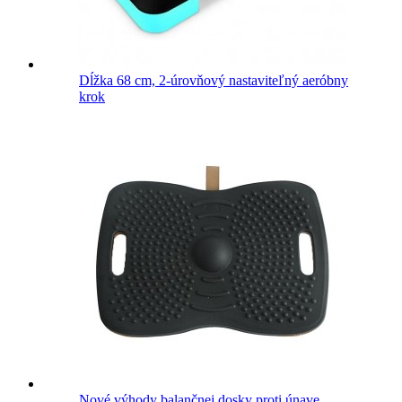
Dĺžka 68 cm, 2-úrovňový nastaviteľný aeróbny
krok
Nové výhody balančnej dosky proti únave