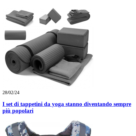
28/02/24
I set di tappetini da yoga stanno diventando sempre
più popolari