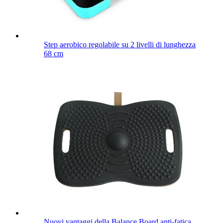
Step aerobico regolabile su 2 livelli di lunghezza
68 cm
Nuovi vantaggi della Balance Board anti-fatica