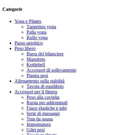
Categorie
Yoga e Pilates
Tappetino yoga
Palla yoga
Rullo yoga
Passo aerobico
Peso libero
Barra del bilanciere
Manubrio
Kettlebell
Accessori di sollevamento
Piastra pesi
Allenamento sulla stabilità
Tavola di equilibrio
Accessori per il fitness
Peso alla caviglia
Ruota per addominali
Fasce elastiche e tubi
Serie di massaggi
Tuta da sauna
Impugnatura
Gilet pesi