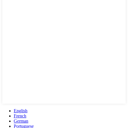
English
French
German
Portuguese