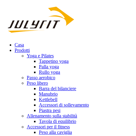
Casa
Prodotti
Yoga e Pilates
Tappetino yoga
Palla yoga
Rullo yoga
Passo aerobico
Peso libero
Barra del bilanciere
Manubrio
Kettlebell
Accessori di sollevamento
Piastra pesi
Allenamento sulla stabilità
Tavola di equilibrio
Accessori per il fitness
Peso alla caviglia