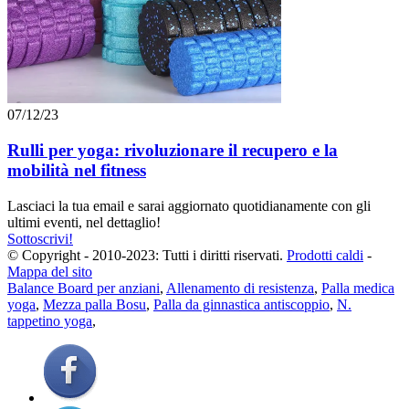
07/12/23
Rulli per yoga: rivoluzionare il recupero e la
mobilità nel fitness
Lasciaci la tua email e sarai aggiornato quotidianamente con gli
ultimi eventi, nel dettaglio!
Sottoscrivi!
© Copyright - 2010-2023: Tutti i diritti riservati.
Prodotti caldi
-
Mappa del sito
Balance Board per anziani
,
Allenamento di resistenza
,
Palla medica
yoga
,
Mezza palla Bosu
,
Palla da ginnastica antiscoppio
,
N.
tappetino yoga
,