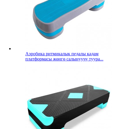
Аэробика ритмикалык педалы кадам
платформасы жөнгө салынуучу туура...