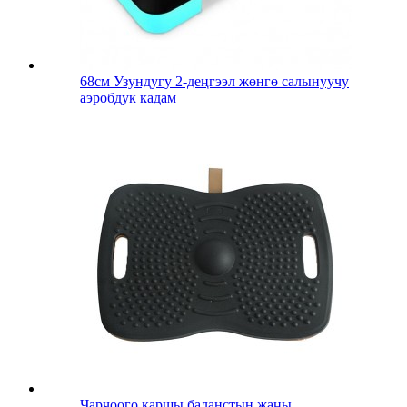
68см Узундугу 2-деңгээл жөнгө салынуучу
аэробдук кадам
Чарчоого каршы баланстын жаңы