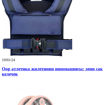
19/01/24
Оор атлетика жилетинин инновациясы: дени сак
келечек