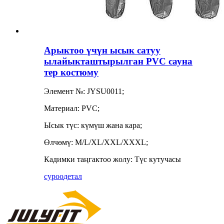
Арыктоо үчүн ысык сатуу
ылайыкташтырылган PVC сауна
тер костюму
Элемент №: JYSU0011;
Материал: PVC;
Ысык түс: күмүш жана кара;
Өлчөмү: M/L/XL/XXL/XXXL;
Кадимки таңгактоо жолу: Түс кутучасы
суроо
детал