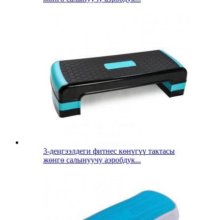
3-деңгээлдеги фитнес көнүгүү тактасы
жөнгө салынуучу аэробдук...