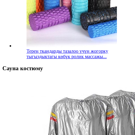
Терең ткандарды тазалоо үчүн жогорку
тыгыздыктагы көбүк ролик массажы...
Сауна костюму