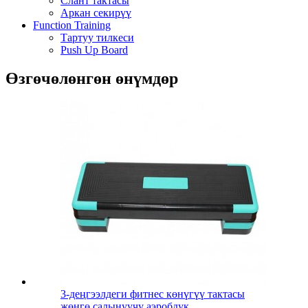
Слант тактасы
Аркан секирүү
Function Training
Тартуу тилкеси
Push Up Board
Өзгөчөлөнгөн өнүмдөр
3-деңгээлдеги фитнес көнүгүү тактасы
жөнгө салынуучу аэробдук...