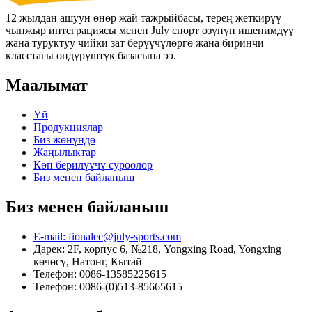
12 жылдан ашуун өнөр жай тажрыйбасы, терең жеткирүү
чынжыр интеграциясы менен July спорт өзүнүн ишенимдүү
жана туруктуу чийки зат берүүчүлөргө жана биринчи
класстагы өндүрүштүк базасына ээ.
Маалымат
Үй
Продукциялар
Биз жөнүндө
Жаңылыктар
Көп берилүүчү суроолор
Биз менен байланыш
Биз менен байланыш
E-mail: fionalee@july-sports.com
Дарек: 2F, корпус 6, №218, Yongxing Road, Yongxing
көчөсү, Натонг, Кытай
Телефон: 0086-13585225615
Телефон: 0086-(0)513-85665615