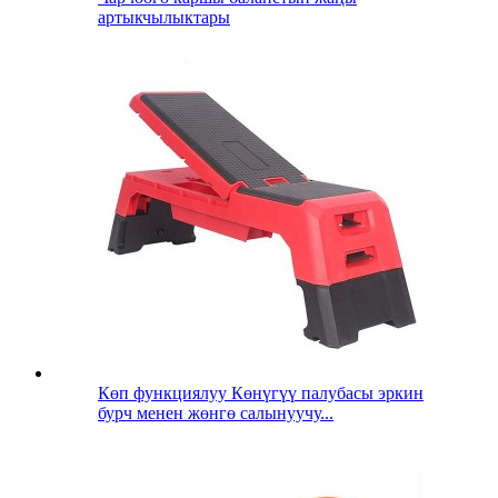
артыкчылыктары
Көп функциялуу Көнүгүү палубасы эркин
бурч менен жөнгө салынуучу...