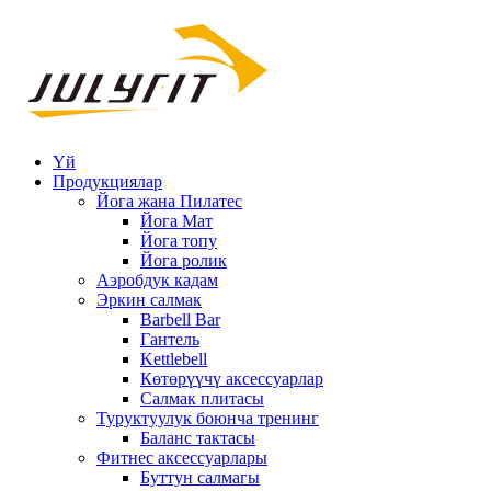
Үй
Продукциялар
Йога жана Пилатес
Йога Мат
Йога топу
Йога ролик
Аэробдук кадам
Эркин салмак
Barbell Bar
Гантель
Kettlebell
Көтөрүүчү аксессуарлар
Салмак плитасы
Туруктуулук боюнча тренинг
Баланс тактасы
Фитнес аксессуарлары
Буттун салмагы