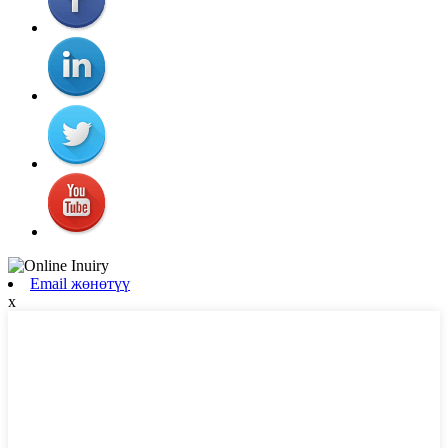
Email жөнөтүү
x