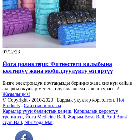
07/12/23
Йога роликтери: Фитнестеги калыбына
келтирүү жана мобилдүүлүктү өзгөртүү
Бизге электрондук почтаңызды бериңиз жана сиз күн сайын
акыркы окуялар менен толук маалымат алып турасыз!
Жазылыңыз!
© Copyright - 2010-2023 : Бардык укуктар корголгон.
Hot
Products
-
Сайттын картасы
Карылар үчүн баланстык кеңеш
,
Каршылык көрсөтүү
тренинги
,
Йога Medicine Ball
,
Жарым Bosu Ball
,
Anti Burst
Gym Ball
,
Nbr Yoga Mat
,