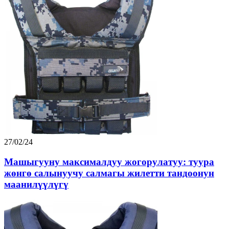
27/02/24
Машыгууну максималдуу жогорулатуу: туура
жөнгө салынуучу салмагы жилетти тандоонун
маанилүүлүгү