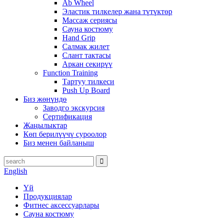
Ab Wheel
Эластик тилкелер жана түтүктөр
Массаж сериясы
Сауна костюму
Hand Grip
Салмак жилет
Слант тактасы
Аркан секирүү
Function Training
Тартуу тилкеси
Push Up Board
Биз жөнүндө
Заводго экскурсия
Сертификация
Жаңылыктар
Көп берилүүчү суроолор
Биз менен байланыш
English
Үй
Продукциялар
Фитнес аксессуарлары
Сауна костюму