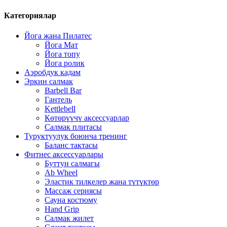
Категориялар
Йога жана Пилатес
Йога Мат
Йога топу
Йога ролик
Аэробдук кадам
Эркин салмак
Barbell Bar
Гантель
Kettlebell
Көтөрүүчү аксессуарлар
Салмак плитасы
Туруктуулук боюнча тренинг
Баланс тактасы
Фитнес аксессуарлары
Буттун салмагы
Ab Wheel
Эластик тилкелер жана түтүктөр
Массаж сериясы
Сауна костюму
Hand Grip
Салмак жилет