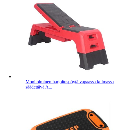
Monitoiminen harjoituspöytä vapaassa kulmassa
säädettävä A...