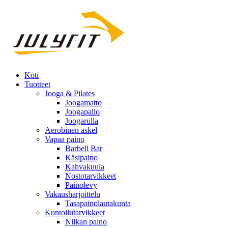
Koti
Tuotteet
Jooga & Pilates
Joogamatto
Joogapallo
Joogarulla
Aerobinen askel
Vapaa paino
Barbell Bar
Käsipaino
Kahvakuula
Nostotarvikkeet
Painolevy
Vakausharjoittelu
Tasapainolautakunta
Kuntoilutarvikkeet
Nilkan paino