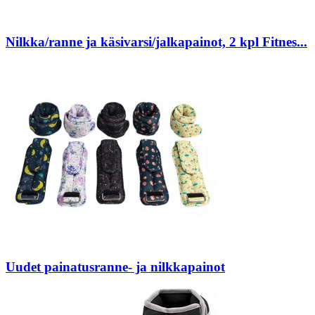
Nilkka/ranne ja käsivarsi/jalkapainot, 2 kpl Fitnes...
Uudet painatusranne- ja nilkkapainot