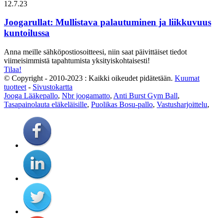
12.7.23
Joogarullat: Mullistava palautuminen ja liikkuvuus
kuntoilussa
Anna meille sähköpostiosoitteesi, niin saat päivittäiset tiedot
viimeisimmistä tapahtumista yksityiskohtaisesti!
Tilaa!
© Copyright - 2010-2023 : Kaikki oikeudet pidätetään.
Kuumat
tuotteet
-
Sivustokartta
Jooga Lääkepallo
,
Nbr joogamatto
,
Anti Burst Gym Ball
,
Tasapainolauta eläkeläisille
,
Puolikas Bosu-pallo
,
Vastusharjoittelu
,