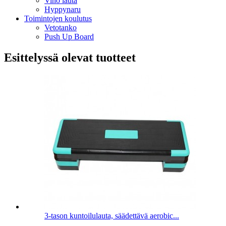
Vino lauta
Hyppynaru
Toimintojen koulutus
Vetotanko
Push Up Board
Esittelyssä olevat tuotteet
3-tason kuntoilulauta, säädettävä aerobic...