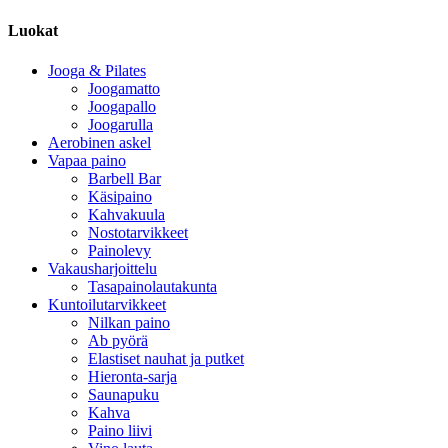
Luokat
Jooga & Pilates
Joogamatto
Joogapallo
Joogarulla
Aerobinen askel
Vapaa paino
Barbell Bar
Käsipaino
Kahvakuula
Nostotarvikkeet
Painolevy
Vakausharjoittelu
Tasapainolautakunta
Kuntoilutarvikkeet
Nilkan paino
Ab pyörä
Elastiset nauhat ja putket
Hieronta-sarja
Saunapuku
Kahva
Paino liivi