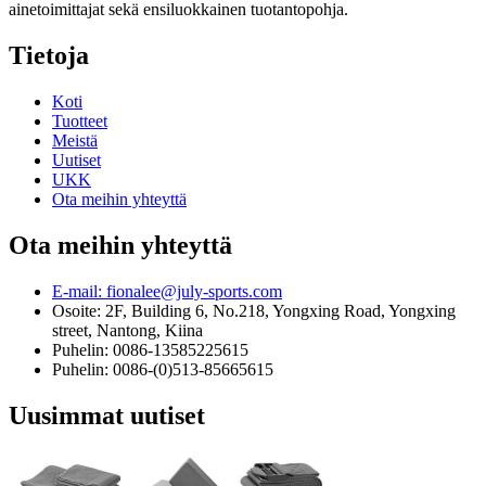
ainetoimittajat sekä ensiluokkainen tuotantopohja.
Tietoja
Koti
Tuotteet
Meistä
Uutiset
UKK
Ota meihin yhteyttä
Ota meihin yhteyttä
E-mail: fionalee@july-sports.com
Osoite: 2F, Building 6, No.218, Yongxing Road, Yongxing
street, Nantong, Kiina
Puhelin: 0086-13585225615
Puhelin: 0086-(0)513-85665615
Uusimmat uutiset