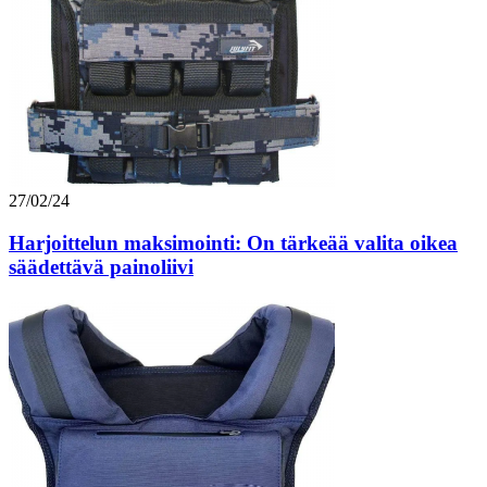
27/02/24
Harjoittelun maksimointi: On tärkeää valita oikea
säädettävä painoliivi