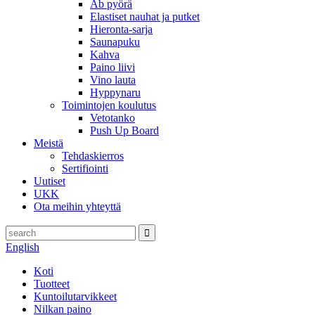
Ab pyörä
Elastiset nauhat ja putket
Hieronta-sarja
Saunapuku
Kahva
Paino liivi
Vino lauta
Hyppynaru
Toimintojen koulutus
Vetotanko
Push Up Board
Meistä
Tehdaskierros
Sertifiointi
Uutiset
UKK
Ota meihin yhteyttä
English
Koti
Tuotteet
Kuntoilutarvikkeet
Nilkan paino