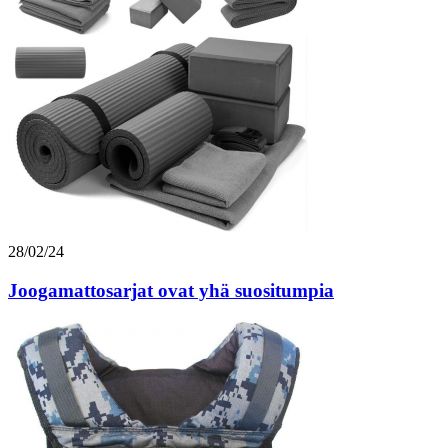
28/02/24
Joogamattosarjat ovat yhä suositumpia