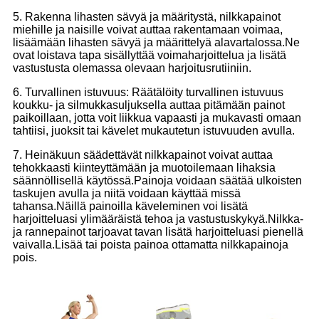
5. Rakenna lihasten sävyä ja määritystä, nilkkapainot
miehille ja naisille voivat auttaa rakentamaan voimaa,
lisäämään lihasten sävyä ja määrittelyä alavartalossa.Ne
ovat loistava tapa sisällyttää voimaharjoittelua ja lisätä
vastustusta olemassa olevaan harjoitusrutiiniin.
6. Turvallinen istuvuus: Räätälöity turvallinen istuvuus
koukku- ja silmukkasuljuksella auttaa pitämään painot
paikoillaan, jotta voit liikkua vapaasti ja mukavasti omaan
tahtiisi, juoksit tai kävelet mukautetun istuvuuden avulla.
7. Heinäkuun säädettävät nilkkapainot voivat auttaa
tehokkaasti kiinteyttämään ja muotoilemaan lihaksia
säännöllisellä käytössä.Painoja voidaan säätää ulkoisten
taskujen avulla ja niitä voidaan käyttää missä
tahansa.Näillä painoilla käveleminen voi lisätä
harjoitteluasi ylimääräistä tehoa ja vastustuskykyä.Nilkka-
ja rannepainot tarjoavat tavan lisätä harjoitteluasi pienellä
vaivalla.Lisää tai poista painoa ottamatta nilkkapainoja
pois.