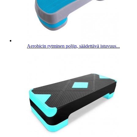
Aerobicin rytminen poljin, säädettävä istuvuus...